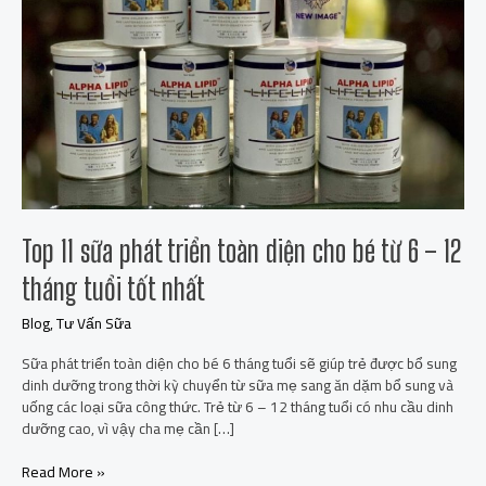
diện
cho
bé
từ
6
–
12
tháng
tuổi
tốt
nhất
Top 11 sữa phát triển toàn diện cho bé từ 6 – 12
tháng tuổi tốt nhất
Blog
,
Tư Vấn Sữa
Sữa phát triển toàn diện cho bé 6 tháng tuổi sẽ giúp trẻ được bổ sung
dinh dưỡng trong thời kỳ chuyển từ sữa mẹ sang ăn dặm bổ sung và
uống các loại sữa công thức. Trẻ từ 6 – 12 tháng tuổi có nhu cầu dinh
dưỡng cao, vì vậy cha mẹ cần […]
Read More »