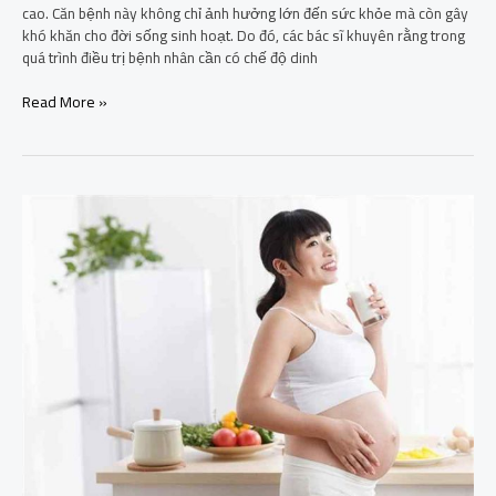
cao. Căn bệnh này không chỉ ảnh hưởng lớn đến sức khỏe mà còn gây
khó khăn cho đời sống sinh hoạt. Do đó, các bác sĩ khuyên rằng trong
quá trình điều trị bệnh nhân cần có chế độ dinh
Read More »
Top
9
loại
sữa
bầu
cho
người
tiểu
đường
an
toàn
nhất
hiện
nay