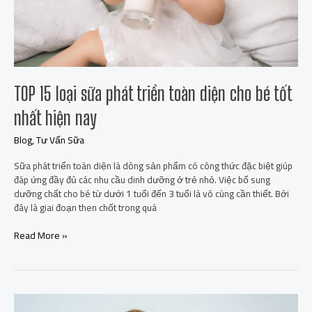
bé
tốt
nhất
hiện
nay
TOP 15 loại sữa phát triển toàn diện cho bé tốt
nhất hiện nay
Blog
,
Tư Vấn Sữa
Sữa phát triển toàn diện là dòng sản phẩm có công thức đặc biệt giúp
đáp ứng đầy đủ các nhu cầu dinh dưỡng ở trẻ nhỏ. Việc bổ sung
dưỡng chất cho bé từ dưới 1 tuổi đến 3 tuổi là vô cùng cần thiết. Bởi
đây là giai đoạn then chốt trong quá
Read More »
TOP