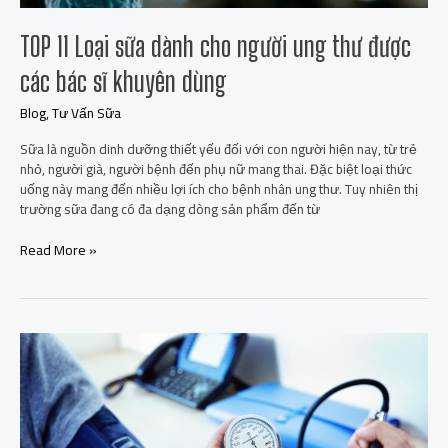
bác
sĩ
TOP 11 Loại sữa dành cho người ung thư được
khuyên
dùng
các bác sĩ khuyên dùng
Blog
,
Tư Vấn Sữa
Sữa là nguồn dinh dưỡng thiết yếu đối với con người hiện nay, từ trẻ
nhỏ, người già, người bệnh đến phụ nữ mang thai. Đặc biệt loại thức
uống này mang đến nhiều lợi ích cho bệnh nhân ung thư. Tuy nhiên thị
trường sữa đang có đa dạng dòng sản phẩm đến từ
Read More »
Lưu
ý:
Người
huyết
áp
thấp