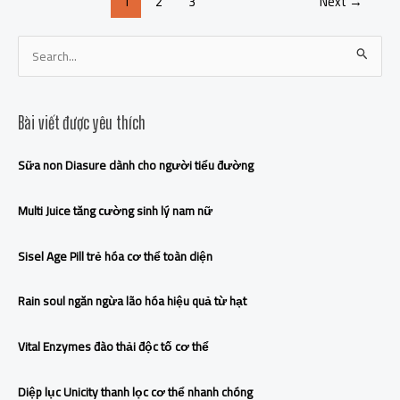
1
2
3
Next
→
S
e
a
Bài viết được yêu thích
r
c
Sữa non Diasure dành cho người tiểu đường
h
f
Multi Juice tăng cường sinh lý nam nữ
o
r
Sisel Age Pill trẻ hóa cơ thể toàn diện
:
Rain soul ngăn ngừa lão hóa hiệu quả từ hạt
Vital Enzymes đào thải độc tố cơ thể
Diệp lục Unicity thanh lọc cơ thể nhanh chóng