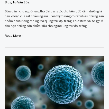
Blog
,
Tư Vấn Sữa
Sữa dành cho người ung thư đại tràng tốt cho bệnh, đủ dinh dưỡng là
băn khoăn của rất nhiều người. Trên thị trường có rất nhiều những sản
phẩm dành riêng cho người bị ung thư đại tràng. Colostem.vn sẽ gợi ý
cho bạn những sản phẩm sữa cho người ung thư đại tràng
Read More »
TOP
11
Loại
sữa
dành
cho
người
ung
thư
được
các