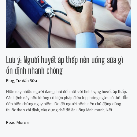
nên
uống
sữa
gì
ổn
định
nhanh
chóng
Lưu ý: Người huyết áp thấp nên uống sữa gì
ổn định nhanh chóng
Blog
,
Tư Vấn Sữa
Hiện nay nhiều người đang phải đối mặt với tình trạng huyết áp thấp.
Căn bệnh này nếu không có biện pháp điều trị, phòng ngừa có thể dẫn
đến biến chứng nguy hiểm. Do đó người bệnh nên chủ động dùng
thuốc theo chỉ định, xây dựng chế độ ăn uống lành mạnh, kết
Read More »