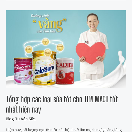
Tổng
hợp
các
loại
sữa
tốt
cho
TIM
MẠCH
tốt
nhất
hiện
nay
Tổng hợp các loại sữa tốt cho TIM MẠCH tốt
nhất hiện nay
Blog
,
Tư Vấn Sữa
Hiện nay, số lượng người mắc các bệnh về tim mạch ngày càng tăng