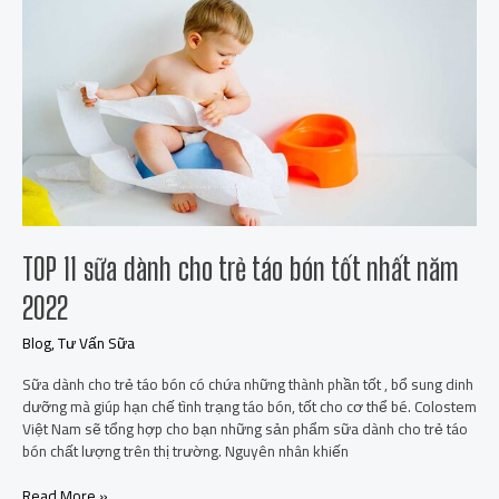
11
sữa
dành
cho
trẻ
táo
bón
tốt
nhất
năm
2022
TOP 11 sữa dành cho trẻ táo bón tốt nhất năm
2022
Blog
,
Tư Vấn Sữa
Sữa dành cho trẻ táo bón có chứa những thành phần tốt , bổ sung dinh
dưỡng mà giúp hạn chế tình trạng táo bón, tốt cho cơ thể bé. Colostem
Việt Nam sẽ tổng hợp cho bạn những sản phẩm sữa dành cho trẻ táo
bón chất lượng trên thị trường. Nguyên nhân khiến
Read More »