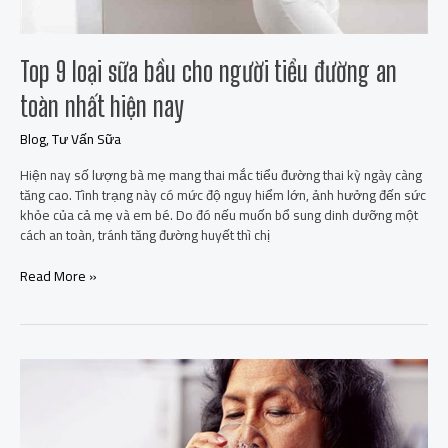
Top 9 loại sữa bầu cho người tiểu đường an
toàn nhất hiện nay
Blog
,
Tư Vấn Sữa
Hiện nay số lượng bà mẹ mang thai mắc tiểu đường thai kỳ ngày càng
tăng cao. Tình trạng này có mức độ nguy hiểm lớn, ảnh hưởng đến sức
khỏe của cả mẹ và em bé. Do đó nếu muốn bổ sung dinh dưỡng một
cách an toàn, tránh tăng đường huyết thì chị
Read More »
Top
11
loại
sữa