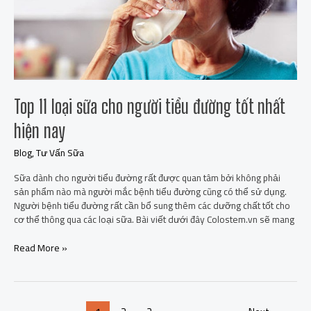
cho
người
tiểu
đường
tốt
nhất
hiện
nay
Top 11 loại sữa cho người tiểu đường tốt nhất
hiện nay
Blog
,
Tư Vấn Sữa
Sữa dành cho người tiểu đường rất được quan tâm bởi không phải
sản phẩm nào mà người mắc bệnh tiểu đường cũng có thể sử dụng.
Người bệnh tiểu đường rất cần bổ sung thêm các dưỡng chất tốt cho
cơ thể thông qua các loại sữa. Bài viết dưới đây Colostem.vn sẽ mang
Read More »