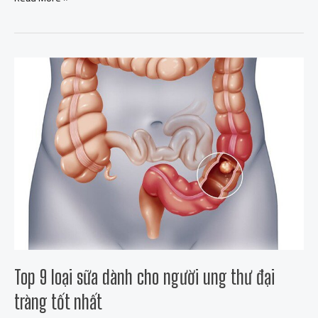
Top
9
loại
sữa
dành
cho
người
ung
thư
đại
tràng
tốt
nhất
Top 9 loại sữa dành cho người ung thư đại
tràng tốt nhất