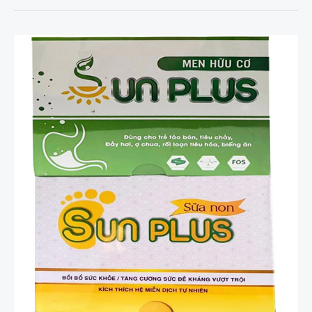
SunPlus
Cho
Bé
Hết
Biếng
Ăn
Cải
Thiện
Hệ
Tiêu
Hóa