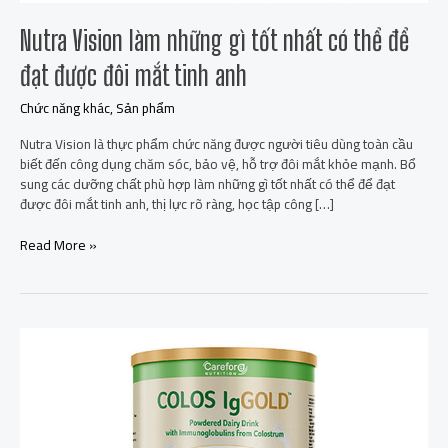
đôi
mắt
Nutra Vision làm những gì tốt nhất có thể để
tinh
anh
đạt được đôi mắt tinh anh
Chức năng khác
,
Sản phẩm
Nutra Vision là thực phẩm chức năng được người tiêu dùng toàn cầu
biết đến công dụng chăm sóc, bảo vệ, hỗ trợ đôi mắt khỏe mạnh. Bổ
sung các dưỡng chất phù hợp làm những gì tốt nhất có thể để đạt
được đôi mắt tinh anh, thị lực rõ ràng, học tập công […]
Read More »
Colos
IgGold
sữa
bột
dinh
dưỡng