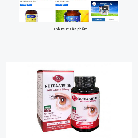
Danh mục sản phẩm
Nutra
Vision
làm
những
gì
tốt
nhất
có
thể
để
đạt
được