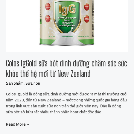
chăm
sóc
sức
khỏe
thế
hệ
mới
từ
New
Zealand
Colos IgGold sữa bột dinh dưỡng chăm sóc sức
khỏe thế hệ mới từ New Zealand
Sản phẩm
,
Sữa non
Colos IgGold là dòng sữa dinh dưỡng mới được ra mắt thị trường cuối
năm 2023, đến từ New Zealand – một trong những quốc gia hàng đầu
trong lĩnh vực sản xuất sữa non trên thế giới hiện nay. Đây là dòng
sữa bột sở hữu rất nhiều thành phần hoạt chất độc đáo
Read More »