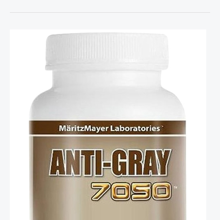
Anti
Gray
Viên
Uống
Trị
Bạc
Tóc
Sớm
Đến
Từ
Mỹ