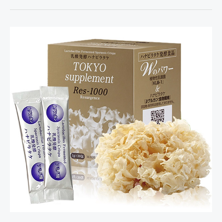
Tokyo
Res
1000
Thực
Phẩm
Dinh
Dưỡng
Cho
Người
Ung
Thư