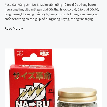
Fucoidan Vàng Umi No Shizuku viên uống hỗ trợ điều trị ung bướu
ngừa ung thư, giúp mát gan giải độc thanh lọc cơ thể, đào thải độc tố,
tăng cường khả năng miễn dịch, tăng cường đề kháng, cân bằng các
chất bên trong cơ thể giúp bổ sung năng lượng, chống tình trạng
Read More »
Naru
Viên
Uống
Bổ
Thận
Tráng
Dương
Tăng
Cường
Sinh
Lý
Nam