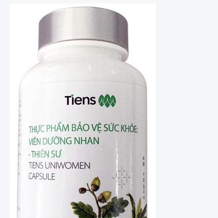
Viên
dưỡng
Nhan
Thiên
Sư
Viên
Uống
Cân
Bằng
Nội
Tiết
Tố
Nữ