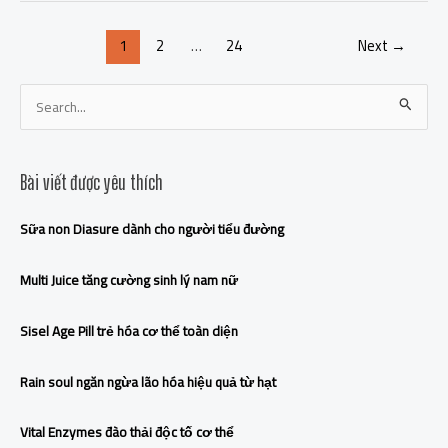
1
2
…
24
Next
→
S
e
a
Bài viết được yêu thích
r
c
Sữa non Diasure dành cho người tiểu đường
h
f
Multi Juice tăng cường sinh lý nam nữ
o
r
Sisel Age Pill trẻ hóa cơ thể toàn diện
:
Rain soul ngăn ngừa lão hóa hiệu quả từ hạt
Vital Enzymes đào thải độc tố cơ thể