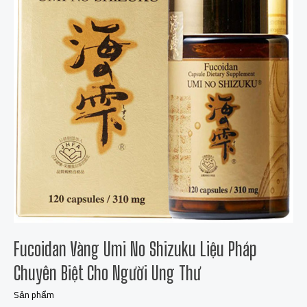
Shizuku
Liệu
Pháp
Chuyên
Biệt
Cho
Người
Ung
Thư
Fucoidan Vàng Umi No Shizuku Liệu Pháp
Chuyên Biệt Cho Người Ung Thư
Sản phẩm