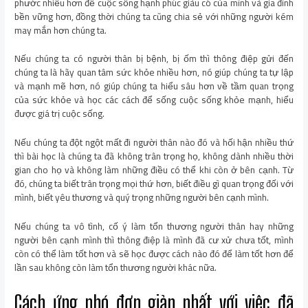
phước nhiều hơn để cuộc sống hạnh phúc giàu có của mình và gia đình
bền vững hơn, đồng thời chúng ta cũng chia sẻ với những người kém
may mắn hơn chúng ta.
Nếu chúng ta có người thân bị bệnh, bị ốm thì thông điệp gửi đến
chúng ta là hãy quan tâm sức khỏe nhiều hơn, nó giúp chúng ta tự lập
và mạnh mẽ hơn, nó giúp chúng ta hiểu sâu hơn về tầm quan trọng
của sức khỏe và học các cách để sống cuộc sống khỏe mạnh, hiểu
được giá trị cuộc sống.
Nếu chúng ta đột ngột mất đi người thân nào đó và hối hận nhiều thứ
thì bài học là chúng ta đã không trân trọng họ, không dành nhiều thời
gian cho họ và không làm những điều có thể khi còn ở bên cạnh. Từ
đó, chúng ta biết trân trọng mọi thứ hơn, biết điều gì quan trọng đối với
mình, biết yêu thương và quý trọng những người bên cạnh mình.
Nếu chúng ta vô tình, cố ý làm tổn thương người thân hay những
người bên cạnh mình thì thông điệp là mình đã cư xử chưa tốt, mình
còn có thể làm tốt hơn và sẽ học được cách nào đó để làm tốt hơn để
lần sau không còn làm tổn thương người khác nữa.
Cách ứng phó đơn giản nhất với việc đã