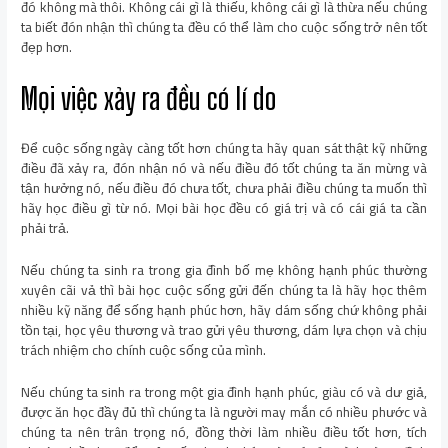
đó không mà thôi. Không cái gì là thiếu, không cái gì là thừa nếu chúng
ta biết đón nhận thì chúng ta đều có thể làm cho cuộc sống trở nên tốt
đẹp hơn.
Mọi việc xảy ra đều có lí do
Để cuộc sống ngày càng tốt hơn chúng ta hãy quan sát thật kỹ những
điều đã xảy ra, đón nhận nó và nếu điều đó tốt chúng ta ăn mừng và
tận hưởng nó, nếu điều đó chưa tốt, chưa phải điều chúng ta muốn thì
hãy học điều gì từ nó. Mọi bài học đều có giá trị và có cái giá ta cần
phải trả.
Nếu chúng ta sinh ra trong gia đình bố mẹ không hạnh phúc thường
xuyên cãi vả thì bài học cuộc sống gửi đến chúng ta là hãy học thêm
nhiều kỹ năng để sống hạnh phúc hơn, hãy dám sống chứ không phải
tồn tại, học yêu thương và trao gửi yêu thương, dám lựa chọn và chịu
trách nhiệm cho chính cuộc sống của mình.
Nếu chúng ta sinh ra trong một gia đình hạnh phúc, giàu có và dư giả,
được ăn học đầy đủ thì chúng ta là người may mắn có nhiều phước và
chúng ta nên trân trọng nó, đồng thời làm nhiều điều tốt hơn, tích