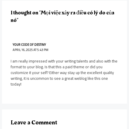
1 thought on “Mọi việc xảy ra điều có lý do của
nó”
YOUR CODE OF DESTINY
APRIL 16, 2025 AT 5:43 PM
I am really impressed with your writing talents and also with the
format to your blog. Is that this a paid theme or did you
customize it your self? Either way stay up the excellent quality
writing, it is uncommon to see a great weblog like this one
today
!
Leave a Comment