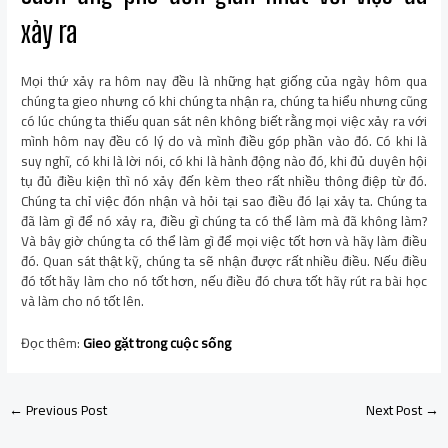
xảy ra
Mọi thứ xảy ra hôm nay đều là những hạt giống của ngày hôm qua
chúng ta gieo nhưng có khi chúng ta nhận ra, chúng ta hiểu nhưng cũng
có lúc chúng ta thiếu quan sát nên không biết rằng mọi việc xảy ra với
mình hôm nay đều có lý do và mình điều góp phần vào đó. Có khi là
suy nghĩ, có khi là lời nói, có khi là hành động nào đó, khi đủ duyên hội
tụ đủ điều kiện thì nó xảy đến kèm theo rất nhiều thông điệp từ đó.
Chúng ta chỉ việc đón nhận và hỏi tại sao điều đó lại xảy ta. Chúng ta
đã làm gì để nó xảy ra, điều gì chúng ta có thể làm mà đã không làm?
Và bây giờ chúng ta có thể làm gì để mọi việc tốt hơn và hãy làm điều
đó. Quan sát thật kỹ, chúng ta sẽ nhận được rất nhiều điều. Nếu điều
đó tốt hãy làm cho nó tốt hơn, nếu điều đó chưa tốt hãy rút ra bài học
và làm cho nó tốt lên.
Đọc thêm:
Gieo gặt trong cuộc sống
←
Previous Post
Next Post
→