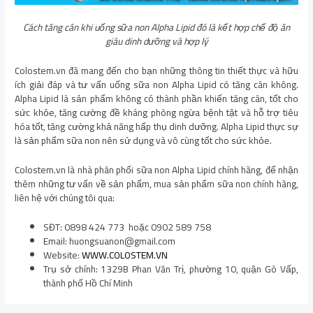
Cách tăng cân khi uống sữa non Alpha Lipid đó là kết hợp chế độ ăn
giàu dinh dưỡng và hợp lý
Colostem.vn đã mang đến cho bạn những thông tin thiết thực và hữu
ích giải đáp và tư vấn uống sữa non Alpha Lipid có tăng cân không.
Alpha Lipid là sản phẩm không có thành phần khiến tăng cân, tốt cho
sức khỏe, tăng cường đề kháng phòng ngừa bệnh tật và hỗ trợ tiêu
hóa tốt, tăng cường khả năng hấp thụ dinh dưỡng. Alpha Lipid thực sự
là sản phẩm sữa non nên sử dụng và vô cùng tốt cho sức khỏe.
Colostem.vn là nhà phân phối sữa non Alpha Lipid chính hãng, để nhận
thêm những tư vấn về sản phẩm, mua sản phẩm sữa non chính hãng,
liên hệ với chúng tôi qua:
SĐT: 0898 424 773 hoặc 0902 589 758
Email: huongsuanon@gmail.com
Website:
WWW.COLOSTEM.VN
Trụ sở chính: 1329B Phan Văn Trị, phường 10, quận Gò Vấp,
thành phố Hồ Chí Minh