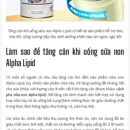
Tăng cân khi uống sữa non Alpha Lipid có thể do sản phẩm hỗ trợ tiêu
hóa tốt, tăng cường hấp thụ dinh dưỡng khiến bạn ăn ngon, ngủ tốt
Làm sao để tăng cân khi uống sữa non
Alpha Lipid
Có một số người có nhu cầu tăng cân tìm đến sản phẩm sữa non
Alpha Lipid, tuy nhiên sản phẩm sữa này chỉ tăng cường đề kháng, tốt
cho sức khỏe với lượng calo ít nến rất ít khi tăng cân (tham khảo:
cách
pha sữa non alpha lipid
). Để tăng cân lành mạnh nên kết hợp sử dụng
loại sữa này và ăn uống bổ sung thêm những thức ăn giàu dưỡng chất
trong thực đơn hàng ngày như trứng, cá, sữa hay thịt.
Các bữa ăn chính cần tiêu thụ lượng lớn thức ăn, nên sử dụng đồ ăn
giàu chất béo, tinh bột, chất xơ và đường. Mỗi ngày uống đủ 2 lít nước
và sử dụng thêm sữa non Alpha Lipid tăng cường đề kháng, hỗ trợ