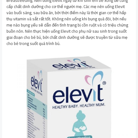
Breastfeeding. Nên uống Elevit ngay từ khi sinh em bé xong để cung
cấp chất dinh dưỡng cho cơ thể người mẹ. Các mẹ nên uống Elevit
vào buổi sáng, sau bữa ăn, bởi thời điểm này là thời gian cơ thể hấp
thụ vitamin và sắt rất tốt. Không nên uống khi bụng quá đòi, bởi nếu
mẹ nào bụng yếu sẽ dẫn đến tình trạng bị cồn ruột và có triệu chứng
buồn nôn. Nên thực hiện uống Elevit cho phụ nữ sau sinh trong suốt
giai đoạn cho bé bú, bởi chất dinh dưỡng sẽ được truyền từ sữa mẹ
cho bé trong suốt quá trình bú.