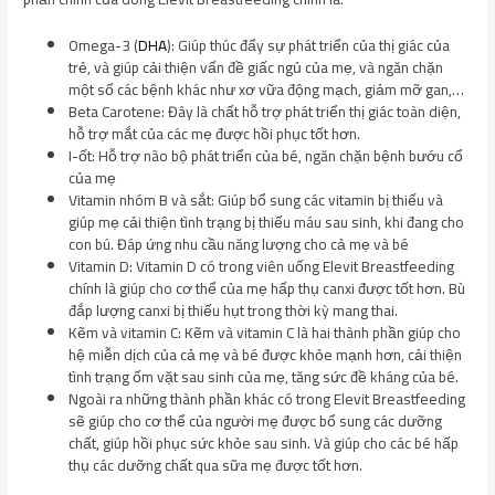
Omega-3 (
DHA
): Giúp thúc đẩy sự phát triển của thị giác của
trẻ, và giúp cải thiện vấn đề giấc ngủ của mẹ, và ngăn chặn
một số các bệnh khác như xơ vữa động mạch, giảm mỡ gan,…
Beta Carotene: Đây là chất hỗ trợ phát triển thị giác toàn diện,
hỗ trợ mắt của các mẹ được hồi phục tốt hơn.
I-ốt: Hỗ trợ não bộ phát triển của bé, ngăn chặn bệnh bướu cổ
của mẹ
Vitamin nhóm B và sắt: Giúp bổ sung các vitamin bị thiếu và
giúp mẹ cải thiện tình trạng bị thiếu máu sau sinh, khi đang cho
con bú. Đáp ứng nhu cầu năng lượng cho cả mẹ và bé
Vitamin D: Vitamin D có trong viên uống Elevit Breastfeeding
chính là giúp cho cơ thể của mẹ hấp thụ canxi được tốt hơn. Bù
đắp lượng canxi bị thiếu hụt trong thời kỳ mang thai.
Kẽm và vitamin C: Kẽm và vitamin C là hai thành phần giúp cho
hệ miễn dịch của cả mẹ và bé được khỏe mạnh hơn, cải thiện
tình trạng ốm vặt sau sinh của mẹ, tăng sức đề kháng của bé.
Ngoài ra những thành phần khác có trong Elevit Breastfeeding
sẽ giúp cho cơ thể của người mẹ được bổ sung các dưỡng
chất, giúp hồi phục sức khỏe sau sinh. Và giúp cho các bé hấp
thụ các dưỡng chất qua sữa mẹ được tốt hơn.