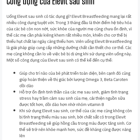
Công dụng của Elevit sau sinh
Uống Elevit sau sinh có tác dụng gì? Elevit Breastfeeding mang lại rất
nhiều công dụng tuyệt vời. Trong 3 tháng đầu là thời điểm hệ tiêu hóa
của các bé còn non nớt, sức khỏe của người mẹ cũng chưa ổn định, vì
thế các mẹ cần phải kiêng khem rất nhiều món, khiến cho cơ thể bị
thiếu hụt chất lại ngày càng thiếu hơn. Viên uống Elevit Breastfeeding
là giải pháp giúp cung cấp những dưỡng chất cần thiết cho cơ thể. Các
mẹ cũng không cần lo về việc bé bị dị ứng khi sử dụng viên uống này.
Một số công dụng của Elevit sau sinh có thể kể đến cụ thể:
Giúp cho trí não của bé phát triển toàn diện, bên cạnh đó cũng
giúp hoàn thiện về thị giác bởi lượng Omega 3, Beta Caroten
dồi dào
Hỗ trợ ổn định tinh thần của các mẹ sau sinh, giảm tình trạng
stress hay trầm cảm sau sinh của mẹ, cải thiện nguồn sữa
được tốt hơn, dồi dào hơn nhờ nhóm vitamin B
Khi sử dụng Elevit sau sinh, cơ thể của các mẹ cũng không còn
bị tình trạng thiếu máu sau sinh, bởi chất sắt có trong Elevit
Breastfeeding sẽ giúp hồng cầu trong máu được tăng sinh. Cơ
thể sẽ trở nên khỏe mạnh hơn, sức đề kháng cũng được nâng
lên