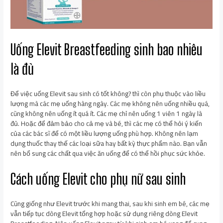
Uống Elevit Breastfeeding sinh bao nhiêu
là đủ
Để việc uống Elevit sau sinh có tốt không? thì còn phụ thuộc vào liều
lượng mà các mẹ uống hàng ngày. Các mẹ không nên uống nhiều quá,
cũng không nên uống ít quá ít. Các mẹ chỉ nên uống 1 viên 1 ngày là
đủ. Hoặc để đảm bảo cho cả mẹ và bé, thì các mẹ có thể hỏi ý kiến
của các bác sĩ để có một liều lượng uống phù hợp. Không nên lạm
dụng thuốc thay thế các loại sữa hay bất kỳ thực phẩm nào. Bạn vẫn
nên bổ sung các chất qua việc ăn uống để có thể hồi phục sức khỏe.
Cách uống Elevit cho phụ nữ sau sinh
Cũng giống như Elevit trước khi mang thai, sau khi sinh em bé, các mẹ
vẫn tiếp tục dòng Elevit tổng hợp hoặc sử dụng riêng dòng Elevit