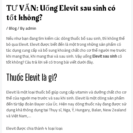
TƯ VẤN: Uống Elevit sau sinh có
tốt không?
/
Blog
/ By
admin
Nếu như bạn đang tìm kiếm các dòng thuốc bổ sau sinh, thì không thể
bỏ qua Elevit. Elevit được biết đến là một trong những sản phẩm có
tác dụng cung cấp và bổ sung khoáng chất cho cơ thể người mẹ trước
khi mang thai, khi mang thai và sau sinh. Vậy uống
Elevit sau sinh
có
tốt không? Câu trả lời sẽ có trong bài viết dưới đây.
Thuốc Elevit là gì?
Elevit là một loại thuốc bổ giúp cung cấp vitamin và dưỡng chất cho cơ
thể của người mẹ trước và sau khi sinh. Elevit là một dòng sản phẩm
đến từ tập đoàn Bayer của Úc. Hiện nay dòng thuốc này đang được sử
dụng khá thông dụng tại Thụy sĩ, Nga, Ý, Hungary, Balan, New Zealand
và Việt Nam,…
Elevit được chia thành 4 loại loại: