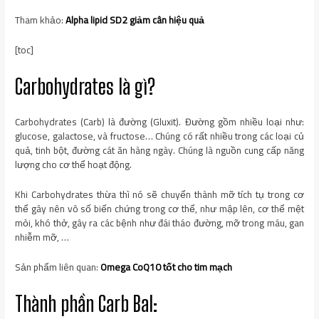
Tham khảo:
Alpha lipid SD2 giảm cân hiệu quả
[toc]
Carbohydrates là gì?
Carbohydrates (Carb) là đường (Gluxit). Đường gồm nhiều loại như:
glucose, galactose, và fructose… Chúng có rất nhiều trong các loại củ
quả, tinh bột, đường cát ăn hàng ngày. Chúng là nguồn cung cấp năng
lượng cho cơ thể hoạt động.
Khi Carbohydrates thừa thì nó sẽ chuyển thành mỡ tích tụ trong cơ
thể gây nên vô số biến chứng trong cơ thể, như mập lên, cơ thể mệt
mỏi, khó thở, gây ra các bệnh như đái tháo đường, mỡ trong máu, gan
nhiễm mỡ, …
Sản phẩm liên quan:
Omega CoQ10 tốt cho tim mạch
Thành phần Carb Bal: