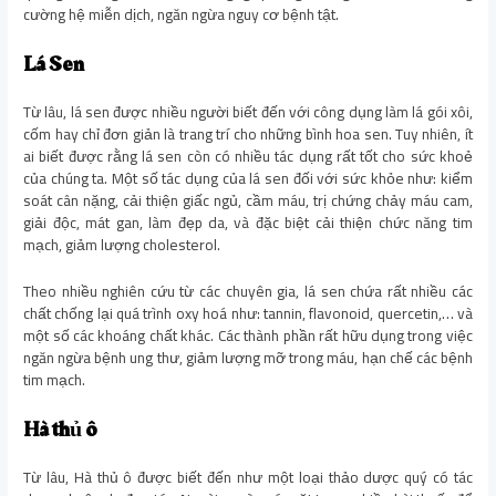
cường hệ miễn dịch, ngăn ngừa nguy cơ bệnh tật.
Lá Sen
Từ lâu, lá sen được nhiều người biết đến với công dụng làm lá gói xôi,
cốm hay chỉ đơn giản là trang trí cho những bình hoa sen. Tuy nhiên, ít
ai biết được rằng lá sen còn có nhiều tác dụng rất tốt cho sức khoẻ
của chúng ta. Một số tác dụng của lá sen đối với sức khỏe như: kiểm
soát cân nặng, cải thiện giấc ngủ, cầm máu, trị chứng chảy máu cam,
giải độc, mát gan, làm đẹp da, và đặc biệt cải thiện chức năng tim
mạch, giảm lượng cholesterol.
Theo nhiều nghiên cứu từ các chuyên gia, lá sen chứa rất nhiều các
chất chống lại quá trình oxy hoá như: tannin, flavonoid, quercetin,… và
một số các khoáng chất khác. Các thành phần rất hữu dụng trong việc
ngăn ngừa bệnh ung thư, giảm lượng mỡ trong máu, hạn chế các bệnh
tim mạch.
Hà thủ ô
Từ lâu, Hà thủ ô được biết đến như một loại thảo dược quý có tác