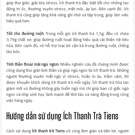
giúp thư giãn, giải tỏa stress. Ích thanh trà đặc biệt tốt cho những lao
động trí óc, thường xuyên stress, mệt mỏi, áp lực. Bên cạnh đó, ích
thanh trà cũng giúp tăng khả năng ghi nhớ và tập trung, giúp làm việc
hiệu quả hơn.
Tốt cho đường ruột:
Trong mỗi gói ích thanh trà 1,5g, đều có chứa
3,79g chất xơ, giúp đường ruột hoạt động hiệu quả cải thiện hệ tiêu
hóa. Bên cạnh đó, nó hỗ trợ loại bỏ cặn bã trong đường ruột, chống
táo bón.
Tinh thần thoải mái ngủ ngon:
Nhiều nghiên cứu đã chứng minh được
công dụng thư giãn tinh thần và giúp ngủ ngon từ ích thanh trà. Những
người thường xuyên mất ngủ vì stress, hoặc lo âu, trầm cảm, thì
được khuyến khích dùng ích thanh trà mỗi ngày. Ích thanh trà hòa tan
giảm mỡ và đường không gây buồn ngủ mà chỉ giúp bạn có giấc ngủ
ngon và nhịp sinh học lành mạnh để tỉnh táo và năng động trong công
việc hàng ngày.
Hướng dẫn sử dụng Ích Thanh Trà Tiens
Cách sử dụng
ích thanh trà Tiens
vô cùng đơn giản và tiện lợi, người