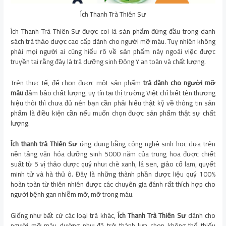
Ích Thanh Trà Thiên Sư
Ích Thanh Trà Thiên Sư được coi là sản phẩm đứng đầu trong danh
sách trà thảo dược cao cấp dành cho người mỡ máu. Tuy nhiên không
phải mọi người ai cũng hiểu rõ về sản phẩm này ngoài việc được
truyền tai rằng đây là trà dưỡng sinh Đông Y an toàn và chất lượng.
Trên thực tế, để chọn được một sản phẩm
trà dành cho người mỡ
máu
đảm bảo chất lượng, uy tín tại thị trường Việt chỉ biết tên thương
hiệu thôi thì chưa đủ nên bạn cần phải hiểu thật kỹ về thông tin sản
phẩm là điều kiện cần nếu muốn chọn được sản phẩm thật sự chất
lượng.
Ích thanh trà
Thiên Sư
ứng dụng bằng công nghệ sinh học dựa trên
nền tảng văn hóa dưỡng sinh 5000 năm của trung hoa được chiết
suất từ 5 vị thảo dược quý như: chè xanh, lá sen, giảo cổ lam, quyết
minh tử và hà thủ ô. Đây là những thành phần dược liệu quý 100%
hoàn toàn từ thiên nhiên được các chuyên gia đánh rất thích hợp cho
người bệnh gan nhiễm mỡ, mỡ trong máu.
Giống như bất cứ các loại trà khác,
Ích Thanh Trà Thiên Sư
dành cho
người mỡ máu dường như đã trở thành lựa chọn không thể thiếu