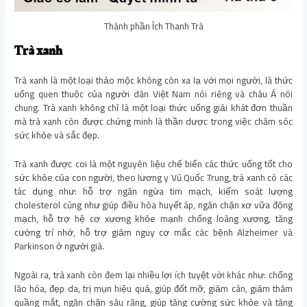
Thành phần Ích Thanh Trà
Trà xanh
Trà xanh là một loại thảo mộc không còn xa lạ với mọi người, là thức
uống quen thuộc của người dân Việt Nam nói riêng và châu Á nói
chung. Trà xanh không chỉ là một loại thức uống giải khát đơn thuần
mà trà xanh còn được chứng minh là thần dược trong việc chăm sóc
sức khỏe và sắc đẹp.
Trà xanh được coi là một nguyên liệu chế biến các thức uống tốt cho
sức khỏe của con người, theo lương y Vũ Quốc Trung, trà xanh có các
tác dụng như: hỗ trợ ngăn ngừa tim mạch, kiểm soát lượng
cholesterol cũng như giúp điều hòa huyết áp, ngăn chặn xơ vữa động
mạch, hỗ trợ hệ cơ xương khỏe mạnh chống loãng xương, tăng
cường trí nhớ, hỗ trợ giảm nguy cơ mắc các bệnh Alzheimer và
Parkinson ở người già.
Ngoài ra, trà xanh còn đem lại nhiều lợi ích tuyệt vời khác như: chống
lão hóa, đẹp da, trị mụn hiệu quả, giúp đốt mỡ, giảm cân, giảm thâm
quầng mắt, ngăn chặn sâu răng, giúp tăng cường sức khỏe và tăng