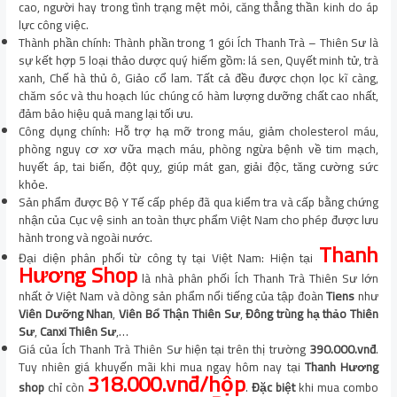
cao, người hay trong tình trạng mệt mỏi, căng thẳng thần kinh do áp
lực công việc.
Thành phần chính: Thành phần trong 1 gói Ích Thanh Trà – Thiên Sư là
sự kết hợp 5 loại thảo dược quý hiếm gồm: lá sen, Quyết minh tử, trà
xanh, Chế hà thủ ô, Giảo cổ lam. Tất cả đều được chọn lọc kĩ càng,
chăm sóc và thu hoạch lúc chúng có hàm lượng dưỡng chất cao nhất,
đảm bảo hiệu quả mang lại tối ưu.
Công dụng chính: Hỗ trợ hạ mỡ trong máu, giảm cholesterol máu,
phòng nguy cơ xơ vữa mạch máu, phòng ngừa bệnh về tim mạch,
huyết áp, tai biến, đột quỵ, giúp mát gan, giải độc, tăng cường sức
khỏe.
Sản phẩm được Bộ Y Tế cấp phép đã qua kiểm tra và cấp bằng chứng
nhận của Cục vệ sinh an toàn thực phẩm Việt Nam cho phép được lưu
hành trong và ngoài nước.
Thanh
Đại diện phân phối từ công ty tại Việt Nam: Hiện tại
Hương Shop
là nhà phân phối Ích Thanh Trà Thiên Sư lớn
nhất ở Việt Nam và dòng sản phẩm nổi tiếng của tập đoàn
Tiens
như
Viên Dưỡng Nhan
,
Viên Bổ Thận Thiên Sư
,
Đông trùng hạ thảo Thiên
Sư
,
Canxi Thiên Sư
,…
Giá của Ích Thanh Trà Thiên Sư hiện tại trên thị trường
390.000.vnđ
.
Tuy nhiên giá khuyến mãi khi mua ngay hôm nay tại
Thanh Hương
318.000.vnđ/hộp
shop
chỉ còn
.
Đặc biệt
khi mua combo