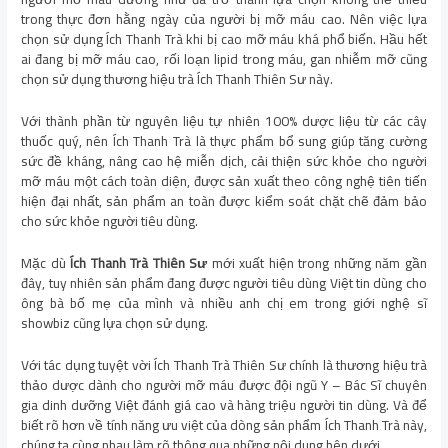
trong thực đơn hằng ngày của người bị mỡ máu cao. Nên việc lựa
chọn sử dụng Ích Thanh Trà khi bị cao mỡ máu khá phổ biến. Hầu hết
ai đang bị mỡ máu cao, rối loạn lipid trong máu, gan nhiễm mỡ cũng
chọn sử dụng thương hiệu trà Ích Thanh Thiên Sư này.
Với thành phần từ nguyên liệu tự nhiên 100% dược liệu từ các cây
thuốc quý, nên Ích Thanh Trà là thực phẩm bổ sung giúp tăng cường
sức đề kháng, nâng cao hệ miễn dịch, cải thiện sức khỏe cho người
mỡ máu một cách toàn diện, được sản xuất theo công nghệ tiên tiến
hiện đại nhất, sản phẩm an toàn được kiểm soát chặt chẽ đảm bảo
cho sức khỏe người tiêu dùng.
Mặc dù
Ích Thanh Trà Thiên Sư
mới xuất hiện trong những năm gần
đây, tuy nhiên sản phẩm đang được người tiêu dùng Việt tin dùng cho
ông bà bố mẹ của mình và nhiều anh chị em trong giới nghệ sĩ
showbiz cũng lựa chọn sử dụng.
Với tác dụng tuyệt vời Ích Thanh Trà Thiên Sư chính là thương hiệu trà
thảo dược dành cho người mỡ máu được đội ngũ Y – Bác Sĩ chuyên
gia dinh dưỡng Việt đánh giá cao và hàng triệu người tin dùng. Và để
biết rõ hơn về tính năng ưu việt của dòng sản phẩm Ích Thanh Trà này,
chúng ta cùng nhau làm rõ thông qua những nội dung bên dưới.