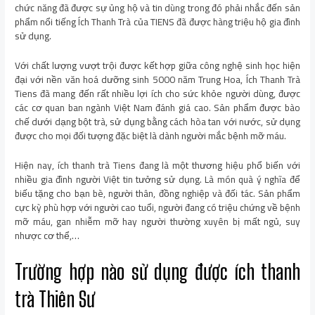
chức năng đã được sự ủng hộ và tin dùng trong đó phải nhắc đến sản
phẩm nổi tiếng Ích Thanh Trà của TIENS đã được hàng triệu hộ gia đình
sử dụng.
Với chất lượng vượt trội được kết hợp giữa công nghệ sinh học hiện
đại với nền văn hoá dưỡng sinh 5000 năm Trung Hoa, Ích Thanh Trà
Tiens đã mang đến rất nhiều lợi ích cho sức khỏe người dùng, được
các cơ quan ban ngành Việt Nam đánh giá cao. Sản phẩm được bào
chế dưới dạng bột trà, sử dụng bằng cách hòa tan với nước, sử dụng
được cho mọi đối tượng đặc biệt là dành người mắc bệnh mỡ máu.
Hiện nay, ích thanh trà Tiens đang là một thương hiệu phổ biến với
nhiều gia đình người Việt tin tưởng sử dụng. Là món quà ý nghĩa để
biếu tặng cho bạn bè, người thân, đồng nghiệp và đối tác. Sản phẩm
cực kỳ phù hợp với người cao tuổi, người đang có triệu chứng về bệnh
mỡ máu, gan nhiễm mỡ hay người thường xuyên bị mất ngủ, suy
nhược cơ thể,…
Trường hợp nào sử dụng được ích thanh
trà Thiên Sư