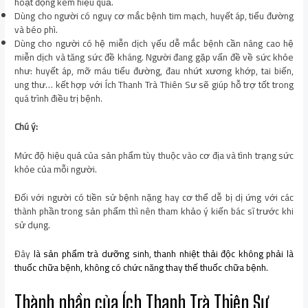
hoạt động kém hiệu quả.
Dùng cho người có nguy cơ mắc bệnh tim mạch, huyết áp, tiểu đường
và béo phì.
Dùng cho người có hệ miễn dịch yếu dễ mắc bệnh cần nâng cao hệ
miễn dịch và tăng sức đề kháng. Người đang gặp vấn đề về sức khỏe
như: huyết áp, mỡ máu tiểu đường, đau nhứt xương khớp, tai biến,
ung thư… kết hợp với Ích Thanh Trà Thiên Sư sẽ giúp hỗ trợ tốt trong
quá trình điều trị bệnh.
Chú ý:
Mức độ hiệu quả của sản phẩm tùy thuộc vào cơ địa và tình trạng sức
khỏe của mỗi người.
Đối với người có tiền sử bệnh nặng hay cơ thể dễ bị dị ứng với các
thành phần trong sản phẩm thì nên tham khảo ý kiến bác sĩ trước khi
sử dụng.
Đây
là sản phẩm trà dưỡng sinh, thanh nhiệt thải độc không phải là
thuốc chữa bệnh, không có chức năng thay thế thuốc chữa bệnh.
Thành phần của Ích Thanh Trà Thiên Sư