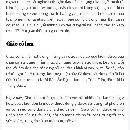
Ngoài ra, theo các nghiên cứu gần đây thì tác dụng của quyết minh tử
trên động vật cho thấy loại hạt này có vai trò trong việc hạn chế hình
thành mảng xơ vữa động mạch, hạ triglycerid máu và cholesterol máu
toàn phần, hạ huyết áp, kiểm soát nồng độ lipid trong máu. Bên cạnh
đó, thân và lá của quyết minh tử có thể dùng để nấu canh, xào ăn kèm
cơm để hỗ trợ an thần, ích gan tiêu độc.
Giảo cổ lam
Giảo cổ lam là một trong những cây dược liệu cổ quý hiếm được vua
chúa đã sử dụng nhằm mục đích tăng cường sức khỏe, kéo dài tuổi
thọ và làm đẹp cho các cung nữ phi tần. Chính vì vậy, vị thuốc này còn
có tên gọi là Cỏ trường thọ. Dược liệu này đã được sử dụng từ rất lâu
đời ở các nước như Nhật Bản, Ấn Độ, Indonesia, Triều Tiên, đặc biệt là
Trung Quốc.
Ngày nay, Giảo cổ lam được biết đến với rất nhiều tác dụng trong y
học, được biết đến là một vị thuốc đông y được sử dụng rất phổ biến
và có nhiều công dụng trong điều trị bệnh. Giảo cổ lam được ví như
Nhân sâm của người Việt, bởi nó mang tới nhiều công dụng tốt cho
sức khỏe, trong đó có hạ mỡ máu, mỡ gan.