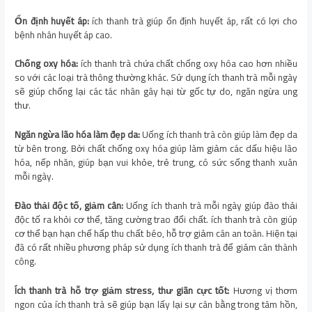
Ổn định huyết áp:
ích thanh trà giúp ổn định huyết áp, rất có lợi cho
bệnh nhân huyết áp cao.
Chống oxy hóa:
ích thanh trà chứa chất chống oxy hóa cao hơn nhiều
so với các loại trà thông thường khác. Sử dụng ích thanh trà mỗi ngày
sẽ giúp chống lại các tác nhân gây hại từ gốc tự do, ngăn ngừa ung
thư.
Ngăn ngừa lão hóa làm đẹp da:
Uống ích thanh trà còn giúp làm đẹp da
từ bên trong. Bởi chất chống oxy hóa giúp làm giảm các dấu hiệu lão
hóa, nếp nhăn, giúp bạn vui khỏe, trẻ trung, có sức sống thanh xuân
mỗi ngày.
Đào thải độc tố, giảm cân:
Uống ích thanh trà mỗi ngày giúp đào thải
độc tố ra khỏi cơ thể, tăng cường trao đổi chất. ích thanh trà còn giúp
cơ thể bạn hạn chế hấp thu chất béo, hỗ trợ giảm cân an toàn. Hiện tại
đã có rất nhiều phương pháp sử dụng ích thanh trà để giảm cân thành
công.
Ích thanh trà
hỗ trợ giảm stress, thư giãn cực tốt:
Hương vị thơm
ngon của ích thanh trà sẽ giúp bạn lấy lại sự cân bằng trong tâm hồn,