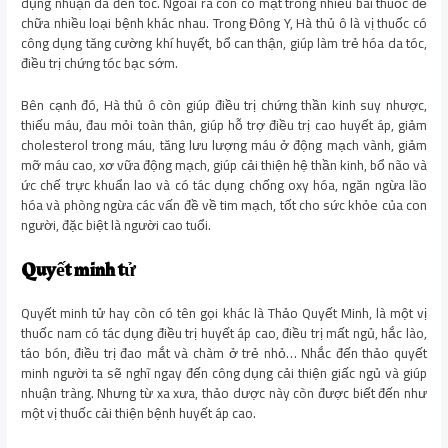
dụng nhuận da đen tóc. Ngoài ra còn có mặt trong nhiều bài thuốc để
chữa nhiều loại bệnh khác nhau. Trong Đông Y, Hà thủ ô là vị thuốc có
công dụng tăng cường khí huyết, bổ can thận, giúp làm trẻ hóa da tóc,
điều trị chứng tóc bạc sớm.
Bên cạnh đó, Hà thủ ô còn giúp điều trị chứng thần kinh suy nhược,
thiếu máu, đau mỏi toàn thân, giúp hỗ trợ điều trị cao huyết áp, giảm
cholesterol trong máu, tăng lưu lượng máu ở động mạch vành, giảm
mỡ máu cao, xơ vữa động mạch, giúp cải thiện hệ thần kinh, bổ não và
ức chế trực khuẩn lao và có tác dụng chống oxy hóa, ngăn ngừa lão
hóa và phòng ngừa các vấn đề về tim mạch, tốt cho sức khỏe của con
người, đặc biệt là người cao tuổi.
Quyết minh tử
Quyết minh tử hay còn có tên gọi khác là Thảo Quyết Minh, là một vị
thuốc nam có tác dụng điều trị huyết áp cao, điều trị mất ngủ, hắc lào,
táo bón, điều trị đao mắt và chàm ở trẻ nhỏ… Nhắc đến thảo quyết
minh người ta sẽ nghĩ ngay đến công dụng cải thiện giấc ngủ và giúp
nhuận tràng. Nhưng từ xa xưa, thảo dược này còn được biết đến như
một vị thuốc cải thiện bệnh huyết áp cao.