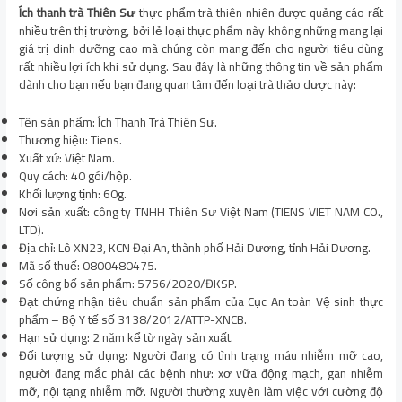
Ích thanh trà
Thiên Sư
thực phẩm trà thiên nhiên được quảng cáo rất
nhiều trên thị trường, bởi lẻ loại thực phẩm này không những mang lại
giá trị dinh dưỡng cao mà chúng còn mang đến cho người tiêu dùng
rất nhiều lợi ích khi sử dụng. Sau đây là những thông tin về sản phẩm
dành cho bạn nếu bạn đang quan tâm đến loại trà thảo dược này:
Tên sản phẩm: Ích Thanh Trà Thiên Sư.
Thương hiệu: Tiens.
Xuất xứ: Việt Nam.
Quy cách: 40 gói/hộp.
Khối lượng tịnh: 60g.
Nơi sản xuất: công ty TNHH Thiên Sư Việt Nam (TIENS VIET NAM CO.,
LTD).
Địa chỉ: Lô XN23, KCN Đại An, thành phố Hải Dương, tỉnh Hải Dương.
Mã số thuế: 0800480475.
Số công bố sản phẩm: 5756/2020/ĐKSP.
Đạt chứng nhận tiêu chuẩn sản phẩm của Cục An toàn Vệ sinh thực
phẩm – Bộ Y tế số 3138/2012/ATTP-XNCB.
Hạn sử dụng: 2 năm kể từ ngày sản xuất.
Đối tượng sử dụng: Người đang có tình trạng máu nhiễm mỡ cao,
người đang mắc phải các bệnh như: xơ vữa động mạch, gan nhiễm
mỡ, nội tạng nhiễm mỡ. Người thường xuyên làm việc với cường độ