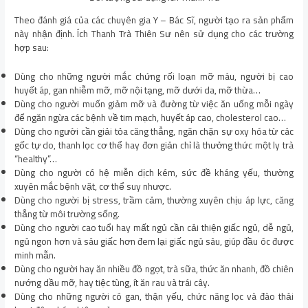
Theo đánh giá của các chuyên gia Y – Bác Sĩ, người tạo ra sản phẩm
này nhận định. Ích Thanh Trà Thiên Sư nên sử dụng cho các trường
hợp sau:
Dùng cho những người mắc chứng rối loạn mỡ máu, người bị cao
huyết áp, gan nhiễm mỡ, mỡ nội tạng, mỡ dưới da, mỡ thừa…
Dùng cho người muốn giảm mỡ và đường từ việc ăn uống mỗi ngày
để ngăn ngừa các bệnh về tim mạch, huyết áp cao, cholesterol cao…
Dùng cho người cần giải tỏa căng thẳng, ngăn chặn sự oxy hóa từ các
gốc tự do, thanh lọc cơ thể hay đơn giản chỉ là thưởng thức một ly trà
“healthy”…
Dùng cho người có hệ miễn dịch kém, sức đề kháng yếu, thường
xuyên mắc bệnh vặt, cơ thể suy nhược.
Dùng cho người bị stress, trầm cảm, thường xuyên chịu áp lực, căng
thẳng từ môi trường sống.
Dùng cho người cao tuổi hay mất ngủ cần cải thiện giấc ngủ, dễ ngủ,
ngủ ngon hơn và sâu giấc hơn đem lại giấc ngủ sâu, giúp đầu óc được
minh mẫn.
Dùng cho người hay ăn nhiều đồ ngọt, trà sữa, thức ăn nhanh, đồ chiên
nướng dầu mỡ, hay tiệc tùng, ít ăn rau và trái cây.
Dùng cho những người có gan, thận yếu, chức năng lọc và đào thải