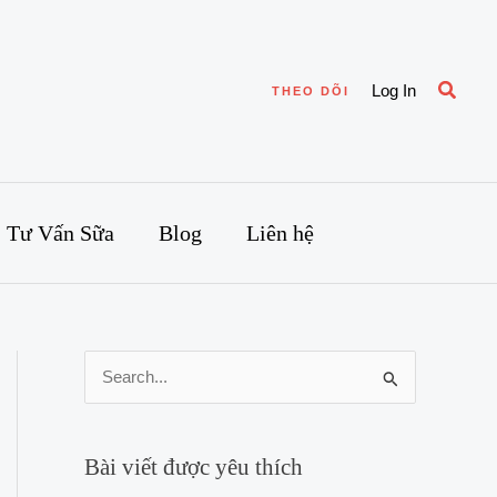
Searc
Log In
THEO DÕI
Tư Vấn Sữa
Blog
Liên hệ
S
e
a
Bài viết được yêu thích
r