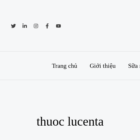
Skip
to
content
Trang chủ
Giới thiệu
Sữa 
thuoc lucenta