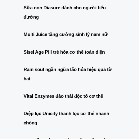
c
Sữa non Diasure dành cho người tiểu
h
đường
f
o
Multi Juice tăng cường sinh lý nam nữ
r
:
Sisel Age Pill trẻ hóa cơ thể toàn diện
Rain soul ngăn ngừa lão hóa hiệu quả từ
hạt
Vital Enzymes đào thải độc tố cơ thể
Diệp lục Unicity thanh lọc cơ thể nhanh
chóng