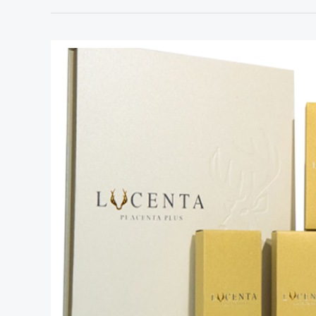
Nhau
Thai
Hươu
Lucenta
Ngăn
Ngừa
Lão
Hóa
Nâng
Cao
Sức
Khỏe