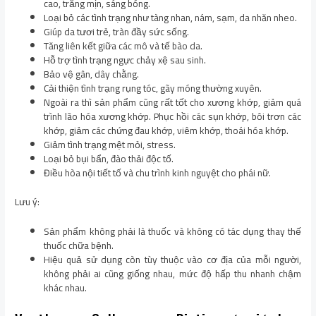
cao, trắng mịn, sáng bóng.
Loại bỏ các tình trạng như tàng nhan, nám, sạm, da nhăn nheo.
Giúp da tươi trẻ, tràn đầy sức sống.
Tăng liên kết giữa các mô và tế bào da.
Hỗ trợ tình trạng ngực chảy xệ sau sinh.
Bảo vệ gân, dây chằng.
Cải thiện tình trạng rụng tóc, gãy móng thường xuyên.
Ngoài ra thì sản phẩm cũng rất tốt cho xương khớp, giảm quá
trình lão hóa xương khớp. Phục hồi các sụn khớp, bôi trơn các
khớp, giảm các chứng đau khớp, viêm khớp, thoái hóa khớp.
Giảm tình trạng mệt mỏi, stress.
Loại bỏ bụi bẩn, đào thải độc tố.
Điều hòa nội tiết tố và chu trình kinh nguyệt cho phái nữ.
Lưu ý:
Sản phẩm không phải là thuốc và không có tác dụng thay thế
thuốc chữa bệnh.
Hiệu quả sử dụng còn tùy thuộc vào cơ địa của mỗi người,
không phải ai cũng giống nhau, mức độ hấp thu nhanh chậm
khác nhau.