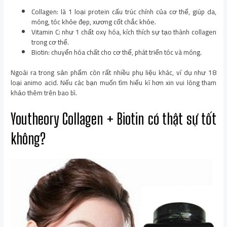
Collagen: là 1 loại protein cấu trúc chính của cơ thể, giúp da,
móng, tóc khỏe đẹp, xương cốt chắc khỏe.
Vitamin C: như 1 chất oxy hóa, kích thích sự tạo thành collagen
trong cơ thể.
Biotin: chuyển hóa chất cho cơ thể, phát triển tóc và móng.
Ngoài ra trong sản phẩm còn rất nhiều phụ liệu khác, ví dụ như 18
loại animo acid. Nếu các bạn muốn tìm hiểu kĩ hơn xin vui lòng tham
khảo thêm trên bao bì.
Youtheory Collagen + Biotin có thật sự tốt
không?