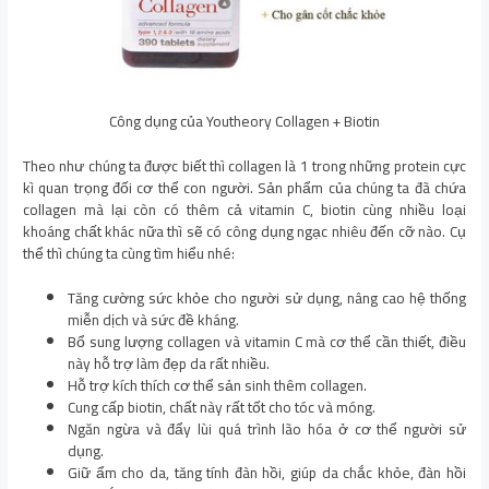
Công dụng của Youtheory Collagen + Biotin
Theo như chúng ta được biết thì collagen là 1 trong những protein cực
kì quan trọng đối cơ thể con người. Sản phẩm của chúng ta đã chứa
collagen mà lại còn có thêm cả vitamin C, biotin cùng nhiều loại
khoáng chất khác nữa thì sẽ có công dụng ngạc nhiêu đến cỡ nào. Cụ
thể thì chúng ta cùng tìm hiểu nhé:
Tăng cường sức khỏe cho người sử dụng, nâng cao hệ thống
miễn dịch và sức đề kháng.
Bổ sung lượng collagen và vitamin C mà cơ thể cần thiết, điều
này hỗ trợ làm đẹp da rất nhiều.
Hỗ trợ kích thích cơ thể sản sinh thêm collagen.
Cung cấp biotin, chất này rất tốt cho tóc và móng.
Ngăn ngừa và đẩy lùi quá trình lão hóa ở cơ thể người sử
dụng.
Giữ ẩm cho da, tăng tính đàn hồi, giúp da chắc khỏe, đàn hồi