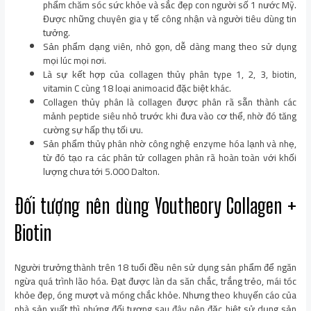
phẩm chăm sóc sức khỏe và sắc đẹp con người số 1 nước Mỹ.
Được những chuyên gia y tế công nhận và người tiêu dùng tin
tưởng.
Sản phẩm dạng viên, nhỏ gọn, dễ dàng mang theo sử dụng
mọi lúc mọi nơi.
Là sự kết hợp của collagen thủy phân type 1, 2, 3, biotin,
vitamin C cùng 18 loại animoacid đặc biệt khác.
Collagen thủy phân là collagen được phân rã sẵn thành các
mảnh peptide siêu nhỏ trước khi đưa vào cơ thể, nhờ đó tăng
cường sự hấp thụ tối ưu.
Sản phẩm thủy phân nhờ công nghệ enzyme hóa lạnh và nhẹ,
từ đó tạo ra các phân tử collagen phân rã hoàn toàn với khối
lượng chưa tới 5.000 Dalton.
Đối tượng nên dùng Youtheory Collagen +
Biotin
Người trưởng thành trên 18 tuổi đều nên sử dụng sản phẩm để ngăn
ngừa quá trình lão hóa. Đạt được làn da săn chắc, trắng trẻo, mái tóc
khỏe đẹp, óng mượt và móng chắc khỏe. Nhưng theo khuyến cáo của
nhà sản xuất thì nhứng đối tượng sau đây nên đặc biệt sử dụng sản