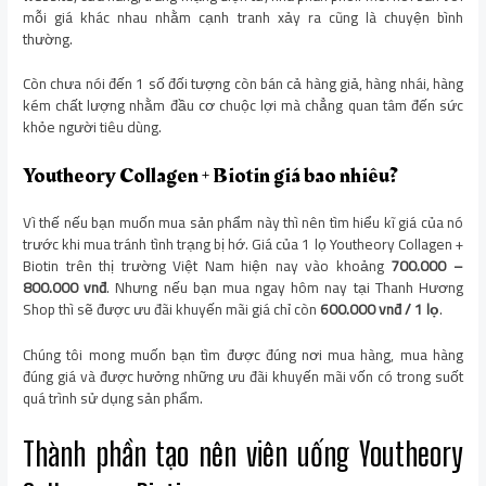
mỗi giá khác nhau nhằm cạnh tranh xảy ra cũng là chuyện bình
thường.
Còn chưa nói đến 1 số đối tượng còn bán cả hàng giả, hàng nhái, hàng
kém chất lượng nhằm đầu cơ chuộc lợi mà chẳng quan tâm đến sức
khỏe người tiêu dùng.
Youtheory Collagen + Biotin giá bao nhiêu?
Vì thế nếu bạn muốn mua sản phẩm này thì nên tìm hiểu kĩ giá của nó
trước khi mua tránh tình trạng bị hớ. Giá của 1 lọ Youtheory Collagen +
Biotin trên thị trường Việt Nam hiện nay vào khoảng
700.000 –
800.000
vnđ
. Nhưng nếu bạn mua ngay hôm nay tại Thanh Hương
Shop thì sẽ được ưu đãi khuyến mãi giá chỉ còn
600.000 vnđ / 1 lọ
.
Chúng tôi mong muốn bạn tìm được đúng nơi mua hàng, mua hàng
đúng giá và được hưởng những ưu đãi khuyến mãi vốn có trong suốt
quá trình sử dụng sản phẩm.
Thành phần tạo nên viên uống Youtheory