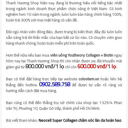
Thanh Hương Shop hiện nay đang là thương hiệu nổi tiếng bậc nhất
trong ngành kinh doanh thực phẩm chức năng ở Việt Nam. Có kinh
nghiệm hơn 10 năm trong ngành, luôn luôn bán hàng chính hãng 100%,
hoàn trả 300% với mọi mặt hàng có vấn đề.
Đội ngũ nhân viên đông đảo, được trang bị kiến thức đầy đủ luôn luôn
sẵn sàng trả lời thắc mắc của bạn bất cứ lúc nào. Có chuyên viên giao
hàng nhanh chóng, hoàn toàn miễn phí trên toàn quốc.
Hơn thế nữa nếu bạn mua
viên uống
Youtheory Collagen + Biotin
ngay
hôm nay tại Thanh Hương Shop thì còn nhận được ưu đãi khuyến mãi
8
00.000 vnđ/1 lọ
60
0.000 vnđ/1 lọ
giảm giá từ
chỉ còn
.
Bạn có thể đặt hàng trực tiếp tại website
colostem.vn
hoặc liên hệ
0902.589.758
thẳng đến hotline
để được tư vấn rõ ràng và
hướng dẫn cách đặt mua hàng.
Bạn cũng có thể đến thẳng trụ sở chính của shop tại: 1329/4 Phan
Văn Trị, Phường 10, Quận Gò Vấp, thành phố Hồ Chí Minh.
Bài viết tham khảo:
Neocell Super Collagen chăm sóc làn da hoàn hảo