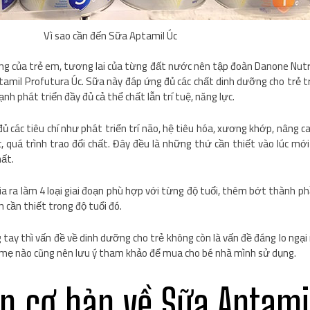
Vì sao cần đến Sữa Aptamil Úc
g của trẻ em, tương lai của từng đất nước nên tập đoàn Danone Nutri
amil Profutura Úc. Sữa này đáp ứng đủ các chất dinh dưỡng cho trẻ 
nh phát triển đầy đủ cả thể chất lẫn trí tuệ, năng lực.
các tiêu chí như phát triển trí não, hệ tiêu hóa, xương khớp, nâng c
c, quá trình trao đổi chất. Đây đều là những thứ cần thiết vào lúc mớ
ất.
a ra làm 4 loại giai đoạn phù hợp với từng độ tuổi, thêm bớt thành p
n cần thiết trong độ tuổi đó.
tay thì vấn đề về dinh dưỡng cho trẻ không còn là vấn đề đáng lo ngại
ẹ nào cũng nên lưu ý tham khảo để mua cho bé nhà mình sử dụng.
in cơ bản về Sữa Aptami