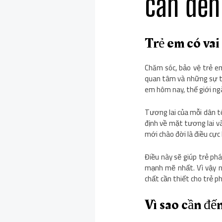
cần đến
Trẻ em có vai
Chăm sóc, bảo vệ trẻ e
quan tâm và những sự tốt
em hôm nay, thế giới ng
Tương lai của mỗi dân tộ
định về mặt tương lai và
mới chào đời là điều cực 
Điều này sẽ giúp trẻ phá
mạnh mẽ nhất. Vì vậy n
chất cần thiết cho trẻ p
Vì sao cần đế