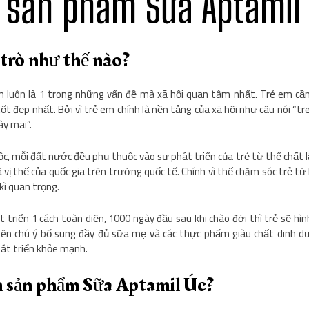
 sản phẩm Sữa Aptamil
 trò như thế nào?
m luôn là 1 trong những vấn đề mà xã hội quan tâm nhất. Trẻ em 
 đẹp nhất. Bởi vì trẻ em chính là nền tảng của xã hội như câu nói “t
ày mai”.
c, mỗi đất nước đều phụ thuộc vào sự phát triển của trẻ từ thể chất lẫ
 vị thế của quốc gia trên trường quốc tế. Chính vì thế chăm sóc trẻ từ
kì quan trọng.
t triển 1 cách toàn diện, 1000 ngày đầu sau khi chào đời thì trẻ sẽ hìn
ên chú ý bổ sung đầy đủ sữa mẹ và các thực phẩm giàu chất dinh d
hát triển khỏe mạnh.
n sản phẩm Sữa Aptamil Úc?