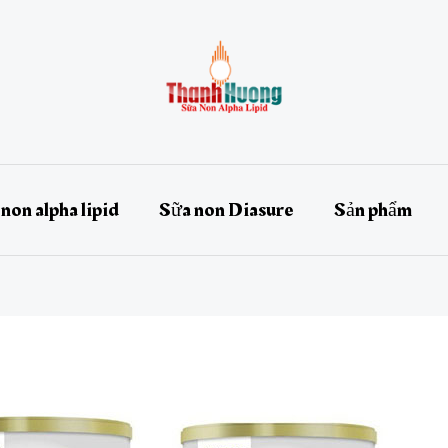
non alpha lipid
Sữa non Diasure
Sản phẩm