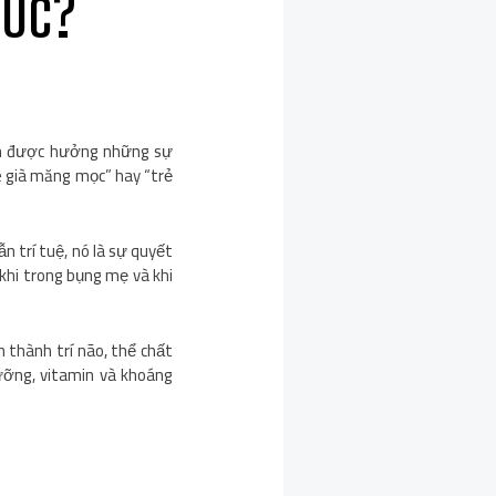
 Úc?
cần được hưởng những sự
re già măng mọc” hay “trẻ
n trí tuệ, nó là sự quyết
 khi trong bụng mẹ và khi
h thành trí não, thể chất
ưỡng, vitamin và khoáng