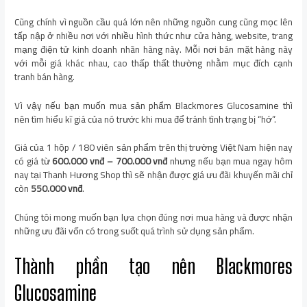
Cũng chính vì nguồn cầu quá lớn nên những nguồn cung cũng mọc lên
tấp nập ở nhiều nơi với nhiều hình thức như cửa hàng, website, trang
mạng điện tử kinh doanh nhãn hàng này. Mỗi nơi bán mặt hàng này
với mỗi giá khác nhau, cao thấp thất thường nhằm mục đích cạnh
tranh bán hàng.
Vì vậy nếu bạn muốn mua sản phẩm Blackmores Glucosamine thì
nên tìm hiểu kĩ giá của nó trước khi mua để tránh tình trạng bị “hớ”.
Giá của 1 hộp / 180 viên sản phẩm trên thị trường Việt Nam hiện nay
có giá từ
600.000 vnđ – 700.000 vnđ
nhưng nếu bạn mua ngay hôm
nay tại Thanh Hương Shop thì sẽ nhận được giá ưu đãi khuyến mãi chỉ
còn
550.000 vnđ
.
Chúng tôi mong muốn bạn lựa chọn đúng nơi mua hàng và được nhận
những ưu đãi vốn có trong suốt quá trình sử dụng sản phẩm.
Thành phần tạo nên Blackmores
Glucosamine