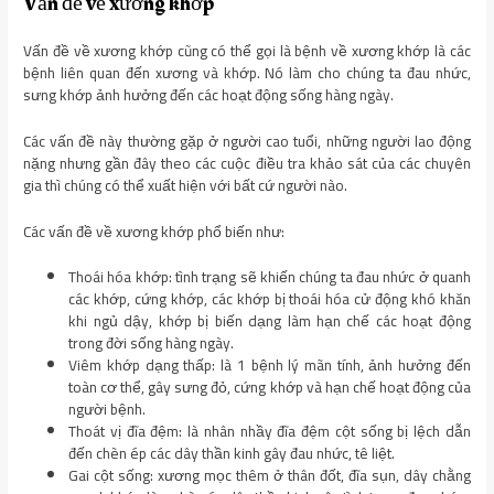
Vấn đề về xương khớp
Vấn đề về xương khớp cũng có thể gọi là bệnh về xương khớp là các
bệnh liên quan đến xương và khớp. Nó làm cho chúng ta đau nhức,
sưng khớp ảnh hưởng đến các hoạt động sống hàng ngày.
Các vấn đề này thường gặp ở người cao tuổi, những người lao động
nặng nhưng gần đây theo các cuộc điều tra khảo sát của các chuyên
gia thì chúng có thể xuất hiện với bất cứ người nào.
Các vấn đề về xương khớp phổ biến như:
Thoái hóa khớp: tình trạng sẽ khiến chúng ta đau nhức ở quanh
các khớp, cứng khớp, các khớp bị thoái hóa cử động khó khăn
khi ngủ dậy, khớp bị biến dạng làm hạn chế các hoạt động
trong đời sống hàng ngày.
Viêm khớp dạng thấp: là 1 bệnh lý mãn tính, ảnh hưởng đến
toàn cơ thể, gây sưng đỏ, cứng khớp và hạn chế hoạt động của
người bệnh.
Thoát vị đĩa đệm: là nhân nhầy đĩa đệm cột sống bị lệch dẫn
đến chèn ép các dây thần kinh gây đau nhức, tê liệt.
Gai cột sống: xương mọc thêm ở thân đốt, đĩa sụn, dây chằng