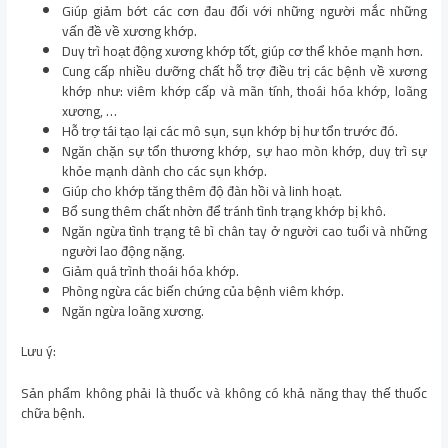
Giúp giảm bớt các cơn đau đối với những người mắc những
vấn đề về xương khớp.
Duy trì hoạt động xương khớp tốt, giúp cơ thể khỏe mạnh hơn.
Cung cấp nhiều dưỡng chất hỗ trợ điều trị các bệnh về xương
khớp như: viêm khớp cấp và mãn tính, thoái hóa khớp, loãng
xương, …
Hỗ trợ tái tạo lại các mô sụn, sụn khớp bị hư tổn trước đó.
Ngăn chặn sự tổn thương khớp, sự hao mòn khớp, duy trì sự
khỏe mạnh dành cho các sụn khớp.
Giúp cho khớp tăng thêm độ đàn hồi và linh hoạt.
Bổ sung thêm chất nhờn để tránh tình trạng khớp bị khô.
Ngăn ngừa tình trạng tê bì chân tay ở người cao tuổi và những
người lao động nặng.
Giảm quá trình thoái hóa khớp.
Phòng ngừa các biến chứng của bệnh viêm khớp.
Ngăn ngừa loãng xương.
Lưu ý:
Sản phẩm không phải là thuốc và không có khả năng thay thế thuốc
chữa bệnh.