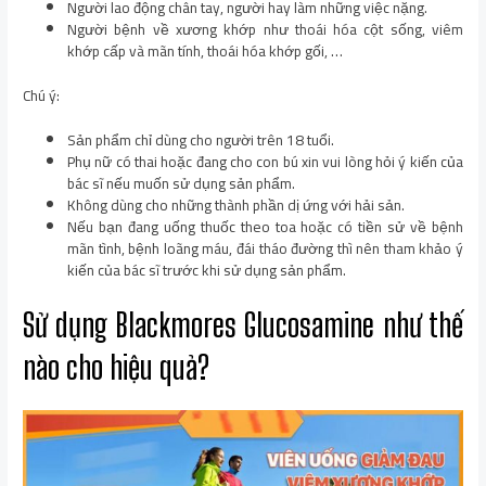
Người lao động chân tay, người hay làm những việc nặng.
Người bệnh về xương khớp như thoái hóa cột sống, viêm
khớp cấp và mãn tính, thoái hóa khớp gối, …
Chú ý:
Sản phẩm chỉ dùng cho người trên 18 tuổi.
Phụ nữ có thai hoặc đang cho con bú xin vui lòng hỏi ý kiến của
bác sĩ nếu muốn sử dụng sản phẩm.
Không dùng cho những thành phần dị ứng với hải sản.
Nếu bạn đang uống thuốc theo toa hoặc có tiền sử về bệnh
mãn tình, bệnh loãng máu, đái tháo đường thì nên tham khảo ý
kiến của bác sĩ trước khi sử dụng sản phẩm.
Sử dụng Blackmores Glucosamine như thế
nào cho hiệu quả?