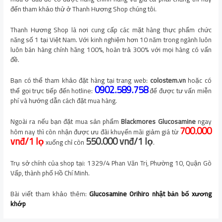
đến tham khảo thử ở Thanh Hương Shop chúng tôi.
Thanh Hương Shop là nơi cung cấp các mặt hàng thực phẩm chức
năng số 1 tại Việt Nam. Với kinh nghiệm hơn 10 năm trong ngành luôn
luôn bán hàng chính hãng 100%, hoàn trả 300% với mọi hàng có vấn
đề.
Bạn có thể tham khảo đặt hàng tại trang web:
colostem.vn
hoặc có
0902.589.758
thể gọi trực tiếp đến hotline:
để được tư vấn miễn
phí và hướng dẫn cách đặt mua hàng.
Ngoài ra nếu bạn đặt mua sản phẩm
Blackmores Glucosamine
ngay
700.000
hôm nay thì còn nhận được ưu đãi khuyến mãi giảm giá từ
vnđ/1 lọ
550.000 vnđ/1 lọ
xuống chỉ còn
.
Trụ sở chính của shop tại: 1329/4 Phan Văn Trị, Phường 10, Quận Gò
Vấp, thành phố Hồ Chí Minh.
Bài viết tham khảo thêm:
Glucosamine Orihiro nhật bản bổ xương
khớp