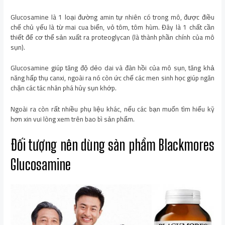
Glucosamine là 1 loại đường amin tự nhiên có trong mô, được điều
chế chủ yếu là từ mai cua biển, vỏ tôm, tôm hùm. Đây là 1 chất cần
thiết để cơ thể sản xuất ra proteoglycan (là thành phần chính của mô
sụn).
Glucosamine giúp tăng độ dẻo dai và đàn hồi của mô sụn, tăng khả
năng hấp thụ canxi, ngoài ra nó còn ức chế các men sinh học giúp ngăn
chặn các tác nhân phá hủy sụn khớp.
Ngoài ra còn rất nhiều phụ liệu khác, nếu các bạn muốn tìm hiểu kỹ
hơn xin vui lòng xem trên bao bì sản phẩm.
Đối tượng nên dùng sản phẩm Blackmores
Glucosamine