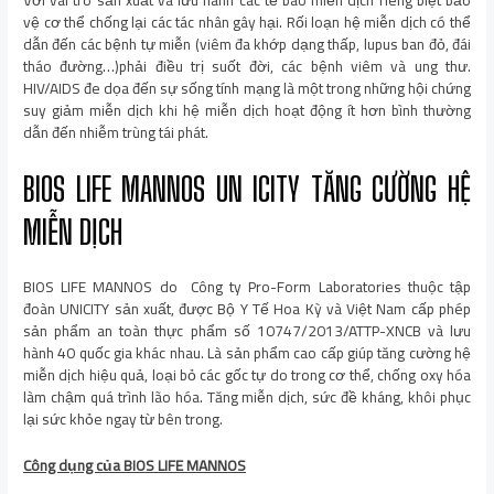
Với vai trò sản xuất và lưu hành các tế bào miễn dịch riêng biệt bảo
vệ cơ thể chống lại các tác nhân gây hại. Rối loạn hệ miễn dịch có thể
dẫn đến các bệnh tự miễn (viêm đa khớp dạng thấp, lupus ban đỏ, đái
tháo đường…)phải điều trị suốt đời, các bệnh viêm và ung thư.
HIV/AIDS đe dọa đến sự sống tính mạng là một trong những hội chứng
suy giảm miễn dịch khi hệ miễn dịch hoạt động ít hơn bình thường
dẫn đến nhiễm trùng tái phát.
BIOS LIFE MANNOS UN ICITY TĂNG CƯỜNG HỆ
MIỄN DỊCH
BIOS LIFE MANNOS do
Công ty Pro-Form Laboratories thuộc tập
đoàn UNICITY sản xuất, được Bộ Y Tế Hoa Kỳ và Việt Nam cấp phép
sản phẩm an toàn thực phẩm số 10747/2013/ATTP-XNCB và lưu
hành 40 quốc gia khác nhau. Là sản phẩm cao cấp giúp tăng cường hệ
miễn dịch hiệu quả, loại bỏ các gốc tự do trong cơ thể, chống oxy hóa
làm chậm quá trình lão hóa. Tăng miễn dịch, sức đề kháng, khôi phục
lại sức khỏe ngay từ bên trong.
Công dụng của BIOS LIFE MANNOS