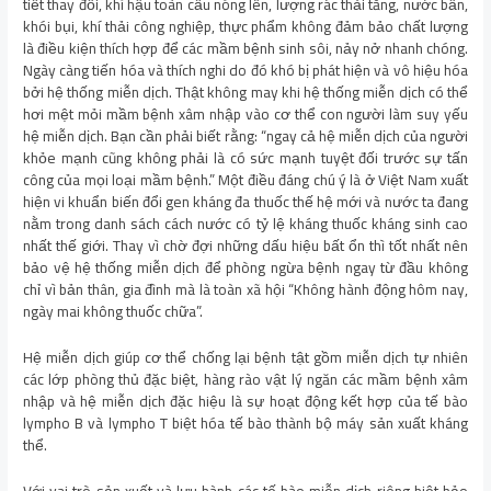
tiết thay đổi, khí hậu toàn cầu nóng lên, lượng rác thải tăng, nước bẩn,
khói bụi, khí thải công nghiệp, thực phẩm không đảm bảo chất lượng
là điều kiện thích hợp để các mầm bệnh sinh sôi, nảy nở nhanh chóng.
Ngày càng tiến hóa và thích nghi do đó khó bị phát hiện và vô hiệu hóa
bởi hệ thống miễn dịch. Thật không may khi hệ thống miễn dịch có thể
hơi mệt mỏi mầm bệnh xâm nhập vào cơ thể con người làm suy yếu
hệ miễn dịch. Bạn cần phải biết rằng: “ngay cả hệ miễn dịch của người
khỏe mạnh cũng không phải là có sức mạnh tuyệt đối trước sự tấn
công của mọi loại mầm bệnh.” Một điều đáng chú ý là ở Việt Nam xuất
hiện vi khuẩn biến đổi gen kháng đa thuốc thế hệ mới và nước ta đang
nằm trong danh sách cách nước có tỷ lệ kháng thuốc kháng sinh cao
nhất thế giới. Thay vì chờ đợi những dấu hiệu bất ổn thì tốt nhất nên
bảo vệ hệ thống miễn dịch để phòng ngừa bệnh ngay từ đầu không
chỉ vì bản thân, gia đình mà là toàn xã hội “Không hành động hôm nay,
ngày mai không thuốc chữa”.
Hệ miễn dịch giúp cơ thể chống lại bệnh tật gồm miễn dịch tự nhiên
các lớp phòng thủ đặc biệt, hàng rào vật lý ngăn các mầm bệnh xâm
nhập và hệ miễn dịch đặc hiệu là sự hoạt động kết hợp của tế bào
lympho B và lympho T biệt hóa tế bào thành bộ máy sản xuất kháng
thể.