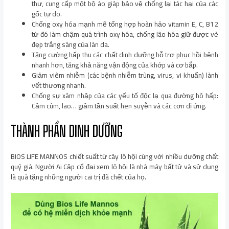
thư, cung cấp một bộ áo giáp bảo vệ chống lại tác hại của các
gốc tự do.
Chống oxy hóa mạnh mẽ tổng hợp hoàn hảo vitamin E, C, B12
từ đó làm chậm quá trình oxy hóa, chống lão hóa giữ được vẻ
đẹp trắng sáng của làn da.
Tăng cường hấp thu các chất dinh dưỡng hỗ trợ phục hồi bệnh
nhanh hơn, tăng khả năng vận động của khớp và cơ bắp.
Giảm viêm nhiễm (các bệnh nhiễm trùng, virus, vi khuẩn) lành
vết thương nhanh.
Chống sự xâm nhập của các yếu tố độc lạ qua đường hô hấp:
Cảm cúm, lao… giảm tần suất hen suyễn và các cơn dị ứng.
THÀNH PHẦN DINH DƯỠNG
BIOS LIFE MANNOS chiết suất từ cây lô hội cùng với nhiều dưỡng chất
quý giá. Người Ai Cập cổ đại xem lô hội là nhà máy bất tử và sử dụng
là quà tặng những người cai trị đã chết của họ.