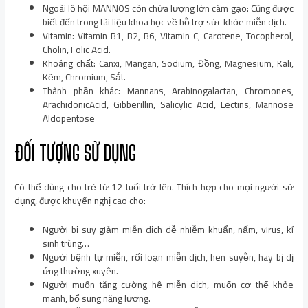
Ngoài lô hội MANNOS còn chứa lượng lớn cám gạo: Cũng được
biết đến trong tài liệu khoa học về hỗ trợ sức khỏe miễn dịch.
Vitamin: Vitamin B1, B2, B6, Vitamin C, Carotene, Tocopherol,
Cholin, Folic Acid.
Khoáng chất: Canxi, Mangan, Sodium, Đồng, Magnesium, Kali,
Kẽm, Chromium, Sắt.
Thành phần khác: Mannans, Arabinogalactan, Chromones,
ArachidonicAcid, Gibberillin, Salicylic Acid, Lectins, Mannose
Aldopentose
ĐỐI TƯỢNG SỬ DỤNG
Có thể dùng cho trẻ từ 12 tuổi trở lên. Thích hợp cho mọi người sử
dụng, được khuyến nghị cao cho:
Người bị suy giảm miễn dịch dễ nhiễm khuẩn, nấm, virus, kí
sinh trùng…
Người bệnh tự miễn, rối loạn miễn dịch, hen suyễn, hay bị dị
ứng thường xuyên.
Người muốn tăng cường hệ miễn dịch, muốn cơ thể khỏe
mạnh, bổ sung năng lượng.