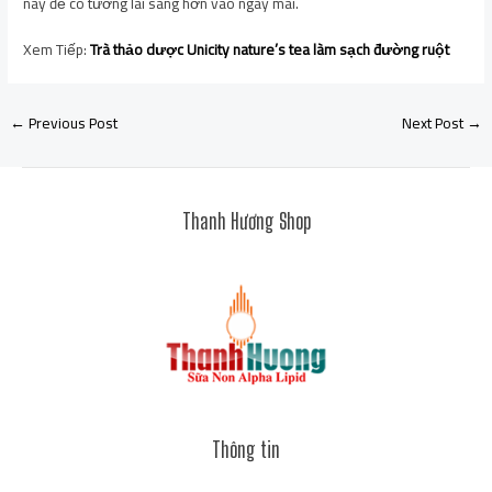
nay để có tương lai sáng hơn vào ngày mai.
Xem Tiếp:
Trà thảo dược Unicity nature’s tea làm sạch đường ruột
←
Previous Post
Next Post
→
Thanh Hương Shop
Thông tin