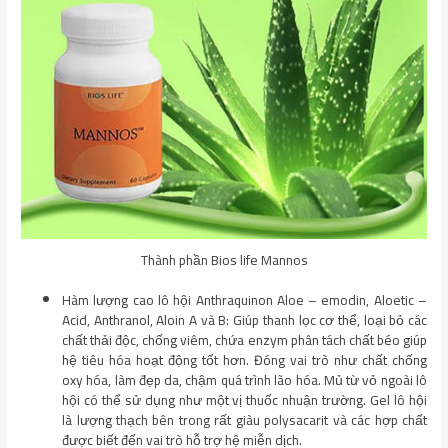
Thành phần Bios life Mannos
Hàm lượng cao lô hội Anthraquinon Aloe – emodin, Aloetic –
Acid, Anthranol, Aloin A và B: Giúp thanh lọc cơ thể, loại bỏ các
chất thải độc, chống viêm, chứa enzym phân tách chất béo giúp
hệ tiêu hóa hoạt động tốt hơn. Đóng vai trò như chất chống
oxy hóa, làm đẹp da, chậm quá trình lão hóa. Mủ từ vỏ ngoài lô
hội có thể sử dụng như một vị thuốc nhuận trường. Gel lô hội
là lượng thạch bên trong rất giàu polysacarit và các hợp chất
được biết đến vai trò hỗ trợ hệ miễn dịch.