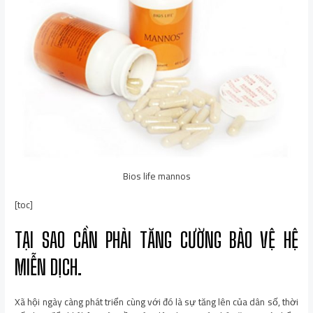
Bios life mannos
[toc]
TẠI SAO CẦN PHẢI TĂNG CƯỜNG BẢO VỆ HỆ
MIỄN DỊCH.
Xã hội ngày càng phát triển cùng với đó là sự tăng lên của dân số, thời