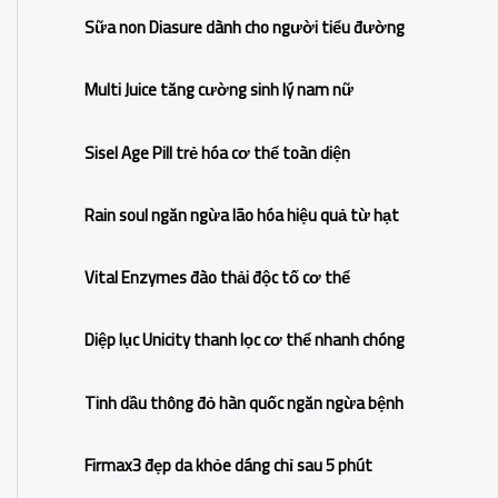
c
Sữa non Diasure dành cho người tiểu đường
h
f
Multi Juice tăng cường sinh lý nam nữ
o
r
Sisel Age Pill trẻ hóa cơ thể toàn diện
:
Rain soul ngăn ngừa lão hóa hiệu quả từ hạt
Vital Enzymes đào thải độc tố cơ thể
Diệp lục Unicity thanh lọc cơ thể nhanh chóng
Tinh dầu thông đỏ hàn quốc ngăn ngừa bệnh
Firmax3 đẹp da khỏe dáng chỉ sau 5 phút