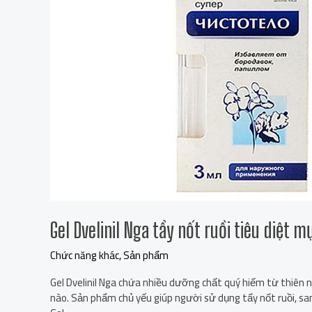
tẩy
nốt
ruồi
tiêu
diệt
mụn
thịt
mụn
cóc
Gel Dvelinil Nga tẩy nốt ruồi tiêu diệt 
Chức năng khác
,
Sản phẩm
Gel Dvelinil Nga chứa nhiều dưỡng chất quý hiếm từ thiên nh
nào. Sản phẩm chủ yếu giúp người sử dụng tẩy nốt ruồi, san 